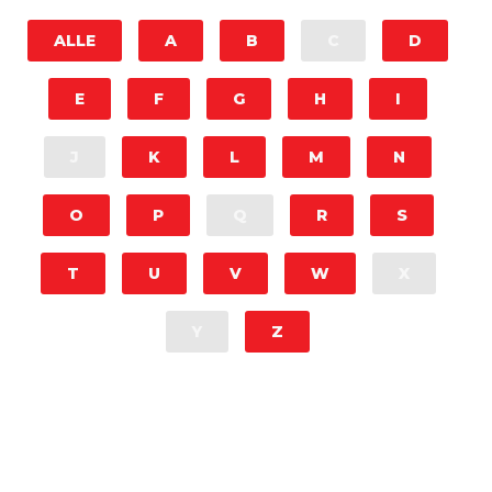
ALLE
A
B
C
D
E
F
G
H
I
J
K
L
M
N
O
P
Q
R
S
T
U
V
W
X
Y
Z